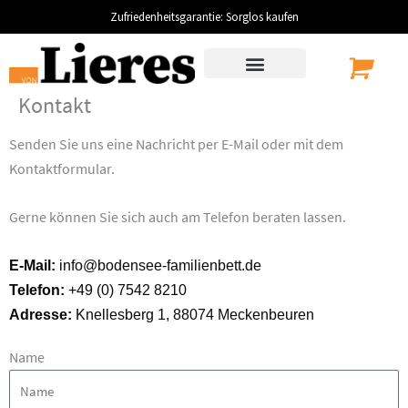
Zum
Zufriedenheitsgarantie: Sorglos kaufen
Inhalt
springen
Kontakt
Senden Sie uns eine Nachricht per E-Mail oder mit dem
Kontaktformular.
Gerne können Sie sich auch am Telefon beraten lassen.
E-Mail:
info@bodensee-familienbett.de
Telefon:
+49 (0) 7542 8210
Adresse:
Knellesberg 1, 88074 Meckenbeuren
Name