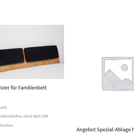
ster für Familienbett
wSt.
ndkostenfrei, ohne Bett 29€
6 Wochen
Angebot Spezial-Ablage h