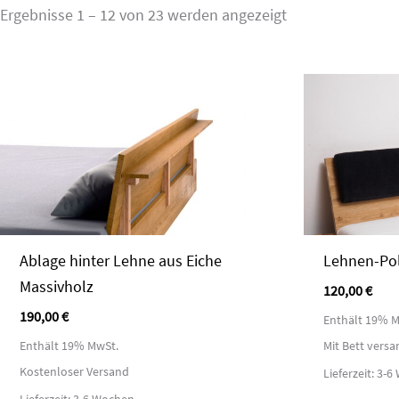
Ergebnisse 1 – 12 von 23 werden angezeigt
Ablage hinter Lehne aus Eiche
Lehnen-Pol
Massivholz
120,00
€
190,00
€
Enthält 19% M
Enthält 19% MwSt.
Mit Bett versa
Kostenloser Versand
Lieferzeit: 3-