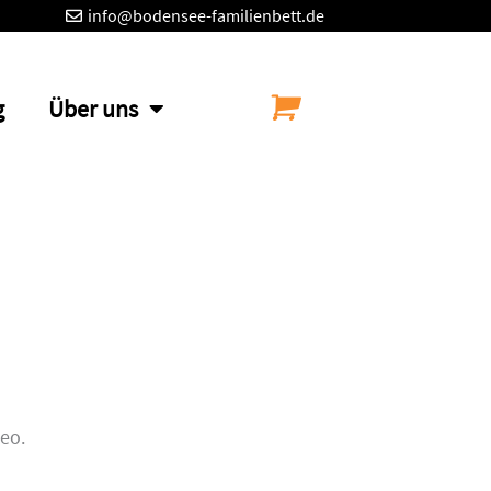
info@bodensee-familienbett.de
g
Über uns
leo.