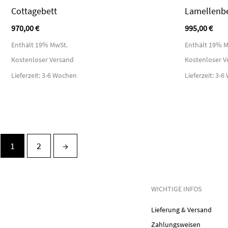
Cottagebett
Lamellenbe
970,00
€
995,00
€
Enthält 19% MwSt.
Enthält 19% M
Kostenloser Versand
Kostenloser V
Lieferzeit: 3-6 Wochen
Lieferzeit: 3-
1
2
→
WICHTIGE INFOS
Lieferung & Versand
Zahlungsweisen