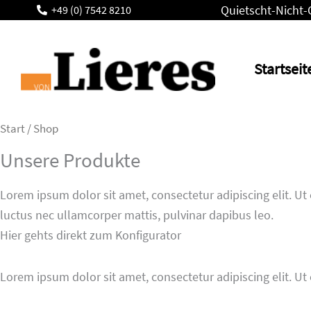
Zum
Quietscht-Nicht-
+49 (0) 7542 8210
Inhalt
springen
Startseit
Start
/ Shop
Unsere Produkte
Lorem ipsum dolor sit amet, consectetur adipiscing elit. Ut e
luctus nec ullamcorper mattis, pulvinar dapibus leo.
Hier gehts direkt zum Konfigurator
Lorem ipsum dolor sit amet, consectetur adipiscing elit. Ut 