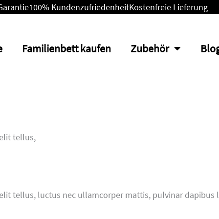
Garantie
100% Kundenzufriedenheit
Kostenfreie Lieferung
e
Familienbett kaufen
Zubehör
Blo
lit tellus,
elit tellus, luctus nec ullamcorper mattis, pulvinar dapibus 