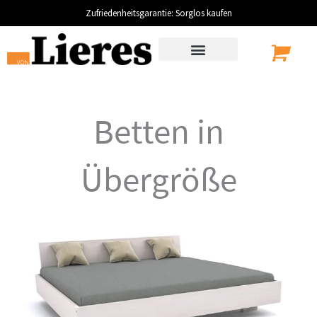
Zum
Zufriedenheitsgarantie: Sorglos kaufen
Inhalt
springen
Betten in
Übergröße